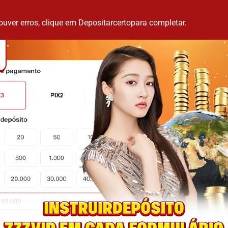
ouver erros, clique em Depositarcertopara completar.