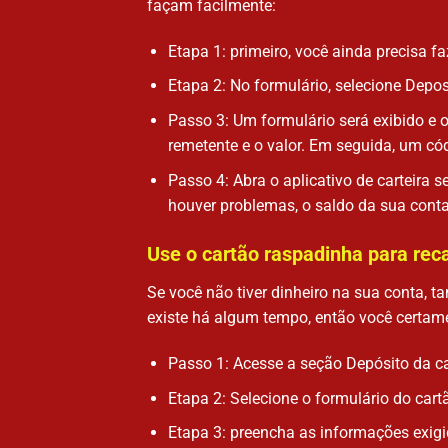
façam facilmente:
Etapa 1: primeiro, você ainda precisa fa
Etapa 2: No formulário, selecione Depos
Passo 3: Um formulário será exibido e
remetente e o valor. Em seguida, um c
Passo 4: Abra o aplicativo de carteira 
houver problemas, o saldo da sua cont
Use o cartão raspadinha para rec
Se você não tiver dinheiro na sua conta, 
existe há algum tempo, então você certame
Passo 1: Acesse a seção Depósito da c
Etapa 2: Selecione o formulário do cart
Etapa 3: preencha as informações exigid