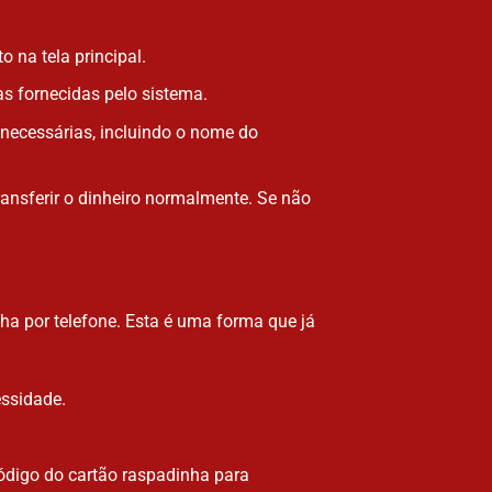
o na tela principal.
as fornecidas pelo sistema.
necessárias, incluindo o nome do
ransferir o dinheiro normalmente. Se não
ha por telefone. Esta é uma forma que já
ssidade.
código do cartão raspadinha para