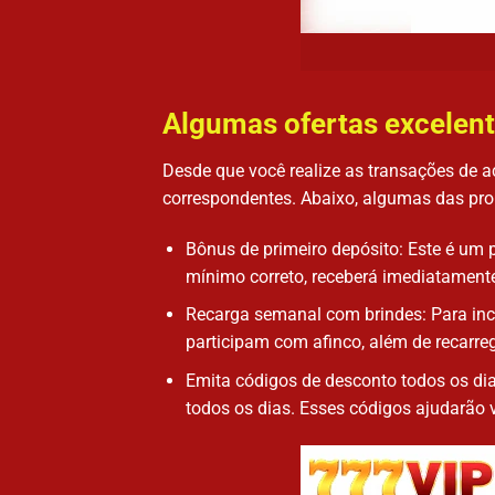
Algumas ofertas excelen
Desde que você realize as transações de a
correspondentes. Abaixo, algumas das p
Bônus de primeiro depósito: Este é um
mínimo correto, receberá imediatament
Recarga semanal com brindes: Para inc
participam com afinco, além de recarre
Emita códigos de desconto todos os dia
todos os dias. Esses códigos ajudarão 