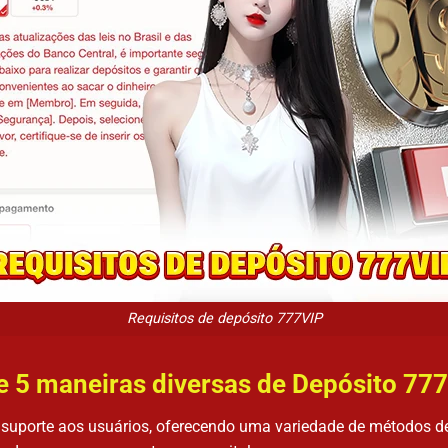
Requisitos de depósito 777VIP
e 5 maneiras diversas de Depósito 77
suporte aos usuários, oferecendo uma variedade de métodos de 