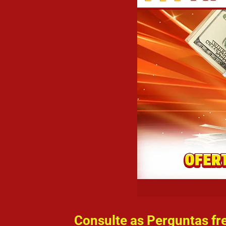
Consulte as Perguntas f