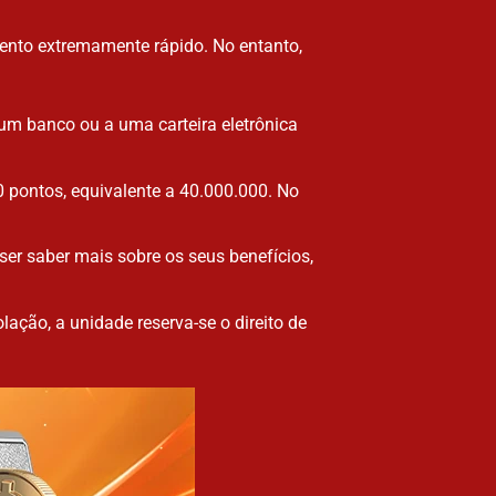
ento extremamente rápido. No entanto,
um banco ou a uma carteira eletrônica
0 pontos, equivalente a 40.000.000. No
er saber mais sobre os seus benefícios,
ação, a unidade reserva-se o direito de