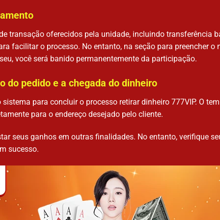
agamento
 transação oferecidos pela unidade, incluindo transferência ban
para facilitar o processo. No entanto, na seção para preencher o
r seu, você será banido permanentemente da participação.
o do pedido e a chegada do dinheiro
sistema para concluir o processo retirar dinheiro 777VIP. O tem
retamente para o endereço desejado pelo cliente.
star seus ganhos em outras finalidades. No entanto, verifique se
om sucesso.