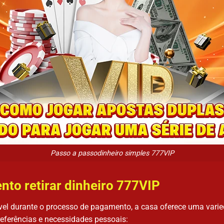
Passo a passodinheiro simples 777VIP
to retirar dinheiro 777VIP
el durante o processo de pagamento, a casa oferece uma vari
eferências e necessidades pessoais: