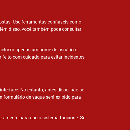
apostas. Use ferramentas confiáveis como
 Além disso, você também pode consultar
 incluem apenas um nome de usuário e
eito com cuidado para evitar incidentes
nterface. No entanto, antes disso, não se
um formulário de saque será exibido para
retamente para que o sistema funcione. Se