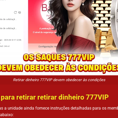
Retirar dinheiro 777VIP devem obedecer às condições
para retirar retirar dinheiro 777VIP
as a unidade ainda fornece instruções detalhadas para os mem
 abaixo: