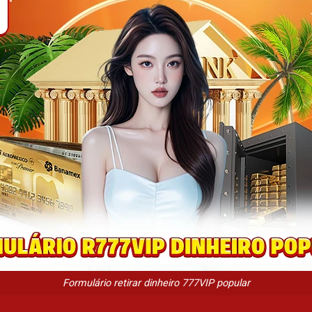
Formulário retirar dinheiro 777VIP popular