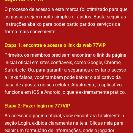
O processo de acesso a esta marca foi otimizado para que
os passos sejam muito simples e rápidos. Basta seguir as
instruções abaixo para poder participar dos serviços da
forma mais conveniente:
Etapa 1: encontre e acesse o link da web 77VIP
Primeiro, os membros precisam encontrar o link da página
inicial oficial em sites confiáveis, como Google, Chrome,
Safari, etc. Ou, para garantir a segurança e evitar o acesso
a links falsos, você também pode baixar o aplicativo da
casa de apostas no seu celular. Atualmente, o aplicativo
funciona em iOS e Android, o que é extremamente prático.
Etapa 2: Fazer login no 777VIP
Ao acessar a página oficial, você encontrará facilmente a
seção Login, exibida claramente na tela. Clique nela para
exibir um formulário de informações, onde o jogador