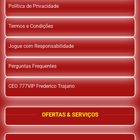
Política de Privacidade
Termos e Condições
Jogue com Responsabilidade
Perguntas Frequentes
CEO 777VIP Frederico Trajano
OFERTAS & SERVIÇOS