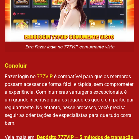
Erro Fazer login no 777VIP comumente visto
Concluir
Fazer login no
777VIP
é compatível para que os membros
possam acessar de forma fácil e rápida, sem comprometer
a experiência. Com inúmeras vantagens excepcionais, é
um grande incentivo para os jogadores quererem participar
regularmente. No entanto, nesse processo, você precisa
seguir as orientações de especialistas para que tudo corra
bem.
Veja mais em:
Depósito 777VIP – 5 métodos de transação