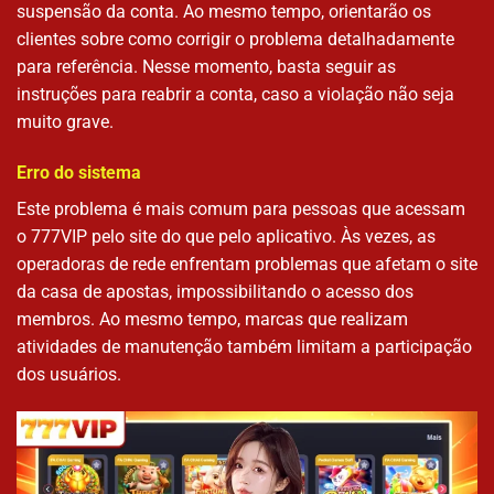
suspensão da conta. Ao mesmo tempo, orientarão os
clientes sobre como corrigir o problema detalhadamente
para referência. Nesse momento, basta seguir as
instruções para reabrir a conta, caso a violação não seja
muito grave.
Erro do sistema
Este problema é mais comum para pessoas que acessam
o 777VIP pelo site do que pelo aplicativo. Às vezes, as
operadoras de rede enfrentam problemas que afetam o site
da casa de apostas, impossibilitando o acesso dos
membros. Ao mesmo tempo, marcas que realizam
atividades de manutenção também limitam a participação
dos usuários.