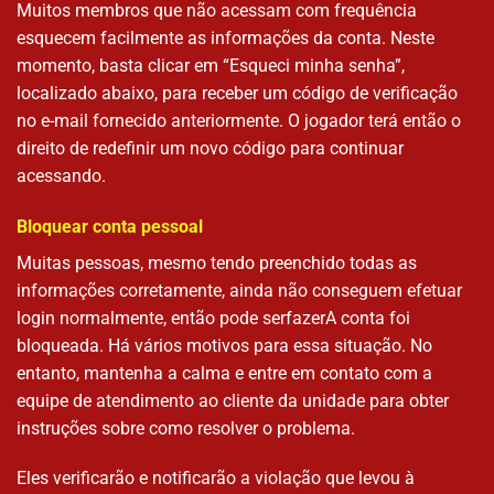
Muitos membros que não acessam com frequência
esquecem facilmente as informações da conta. Neste
momento, basta clicar em “Esqueci minha senha”,
localizado abaixo, para receber um código de verificação
no e-mail fornecido anteriormente. O jogador terá então o
direito de redefinir um novo código para continuar
acessando.
Bloquear conta pessoal
Muitas pessoas, mesmo tendo preenchido todas as
informações corretamente, ainda não conseguem efetuar
login normalmente, então pode serfazerA conta foi
bloqueada. Há vários motivos para essa situação. No
entanto, mantenha a calma e entre em contato com a
equipe de atendimento ao cliente da unidade para obter
instruções sobre como resolver o problema.
Eles verificarão e notificarão a violação que levou à