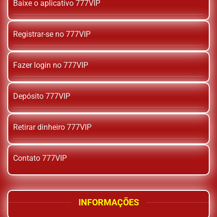
Baixe o aplicativo 777VIP
Registrar-se no 777VIP
Fazer login no 777VIP
Depósito 777VIP
Retirar dinheiro 777VIP
Contato 777VIP
INFORMAÇÕES