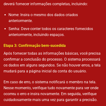
deverá fornecer informações completas, incluindo:
Nome: Insira o mesmo dos dados criados
anteriormente.
Senha: Deve conter todos os caracteres fornecidos
anteriormente, incluindo espaços.
Etapa 3: Confirmação bem-sucedida
Após fornecer todas as informações básicas, você precisa
confirmar a conclusão do processo. O sistema processará
os dados em alguns segundos. Se não houver erros, a tela
mudará para a página inicial da conta do usuário.
Em caso de erro, o sistema notificará o membro na tela.
Nesse momento, verifique tudo novamente para ver onde
ocorreu o erro e insira novamente. Em seguida, verifique
cuidadosamente mais uma vez para garantir a precisão.