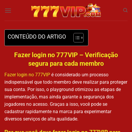
Skip
to
content
CONTEÚDO DO ARTIGO
Fazer login no 777VIP – Verificação
segura para cada membro
Fazer login no 777VIP
é considerado um processo
indispensável que todo membro deve realizar para proteger
sua conta. Por isso, o playground otimizou as etapas de
implementação, mas ainda garante a segurança dos
jogadores no acesso. Graças a isso, você pode se
cadastrar rapidamente na marca para experimentar
diversos serviços de alta qualidade.