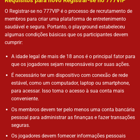
Requisitos para novo Registrar-se no 777VIP
O Registrar-se no 777VIP é o processo de recrutamento de
membros para criar uma plataforma de entretenimento
saudável e segura. Portanto, o playground estabeleceu
algumas condições básicas que os participantes devem
cumprir:
A idade legal de mais de 18 anos é o principal fator para
que os jogadores sejam responsáveis por suas ações.
É necessário ter um dispositivo com conexão de rede
estável, como um computador, laptop ou smartphone,
para acessar. Isso torna o acesso à sua conta mais
conveniente.
Os membros devem ter pelo menos uma conta bancária
pessoal para administrar as finanças e fazer transações
seguras.
Os jogadores devem fornecer informações pessoais