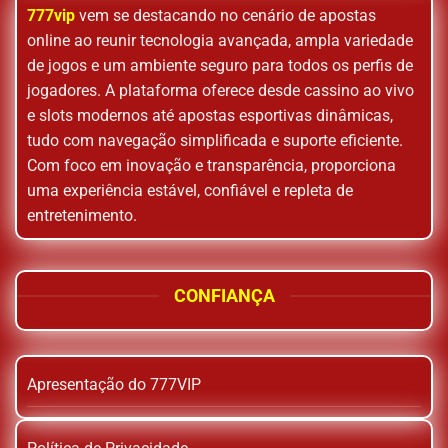
777vip
vem se destacando no cenário de apostas
online ao reunir tecnologia avançada, ampla variedade
de jogos e um ambiente seguro para todos os perfis de
jogadores. A plataforma oferece desde cassino ao vivo
e slots modernos até apostas esportivas dinâmicas,
tudo com navegação simplificada e suporte eficiente.
Com foco em inovação e transparência, proporciona
uma experiência estável, confiável e repleta de
entretenimento.
CONFIANÇA
Apresentação do 777VIP