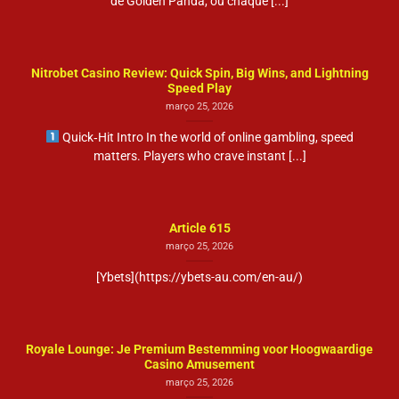
de Golden Panda, où chaque [...]
Nitrobet Casino Review: Quick Spin, Big Wins, and Lightning
Speed Play
março 25, 2026
Quick‑Hit Intro In the world of online gambling, speed
matters. Players who crave instant [...]
Article 615
março 25, 2026
[Ybets](https://ybets-au.com/en-au/)
Royale Lounge: Je Premium Bestemming voor Hoogwaardige
Casino Amusement
março 25, 2026