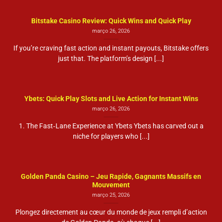
Bitstake Casino Review: Quick Wins and Quick Play
março 26, 2026
If you’re craving fast action and instant payouts, Bitstake offers
just that. The platform’s design [...]
Ybets: Quick Play Slots and Live Action for Instant Wins
março 26, 2026
1. The Fast‑Lane Experience at Ybets Ybets has carved out a
niche for players who [...]
Golden Panda Casino – Jeu Rapide, Gagnants Massifs en
Mouvement
março 25, 2026
Plongez directement au cœur du monde de jeux rempli d’action