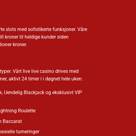
te slots med sofistikerte funksjoner. Våre
l kroner til heldige kunder siden
ioner kroner.
ltyper. Vårt live live casino drives med
er, aktivt 24 timer i i døgnet hele uken.
k, Uendelig Blackjack og eksklusivt VIP
ightning Roulette
n Baccarat
esielle turneringer