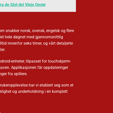
a de Slot del Viejo Oeste
m snakker norsk, svensk, engelsk og flere
det hele døgnet med gjennomsnittlig
tid innenfor seks timer, og vårt detaljerte
ler.
droid-enheter, tilpasset for touchskjerm-
aven. Applikasjonen får oppdateringer
er fra spillere.
rukeropplevelse har vi etablert seg som et
itelighet og underholdning i én komplett