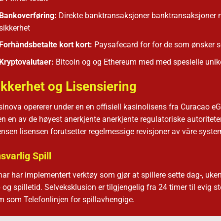
Bankoverføring:
Direkte banktransaksjoner banktransaksjoner m
sikkerhet
Forhåndsbetalte kort kort:
Paysafecard for for de som ønsker s
Kryptovalutaer:
Bitcoin og og Ethereum med med spesielle unike
ikkerhet og Lisensiering
inova opererer under en en offisiell kasinolisens fra Curacao 
en en av de høyest anerkjente anerkjente regulatoriske autoritete
ensen lisensen forutsetter regelmessige revisjoner av våre syste
svarlig Spill
har har implementert verktøy som gjør at spillere sette dag-, uke
 og spilletid. Selveksklusion er tilgjengelig fra 24 timer til evig
 som Telefonlinjen for spillavhengige.