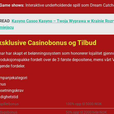
Game shows:
Interaktive underholdende spill som Dream Catch
READ
Kasyno Casoo Kasyno – Twoja Wyprawa w Krainie Rozr
miejscu
ksklusive Casinobonus og Tilbud
har har skapt et belønningssystem som honorerer lojalitet gjenno
roduksjonspakke fordelt over de 3 første depositene, mens vårt
gende fordeler.
mpanjekategori
nus
setningskrav
dighetstid
spillerbonus
100% opp til 5000 NOK
dagsbonus
50% opp til 2000 hele NOK