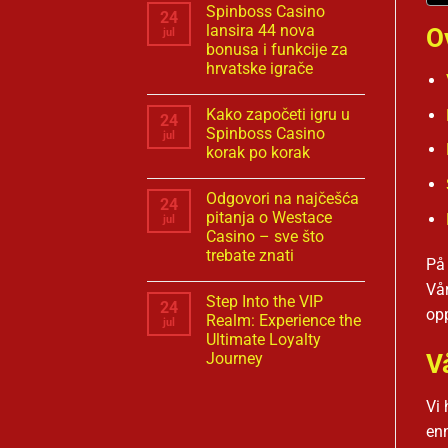
Spinboss Casino
24
lansira 44 nova
O
jul
bonusa i funkcije za
hrvatske igrače
Kako započeti igru u
24
Spinboss Casino
jul
korak po korak
Odgovori na najčešća
24
pitanja o Westace
jul
Casino – sve što
trebate znati
P
Vår
Step Into the VIP
24
opp
Realm: Experience the
jul
Ultimate Loyalty
Journey
V
Vi 
enn