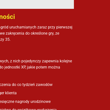
ności
agród uruchamianych zaraz przy pierwszej
e zakręcenia do określone gry, ze
zy 35.
wych, z nich pojedynczy zapewnia kolejne
o jednostki XP, jakie potem można
iczenia do co tydzień zawodów
r klienta
miesięczne nagrody urodzinowe
tnictwo do wyjątkowe wydarzenia