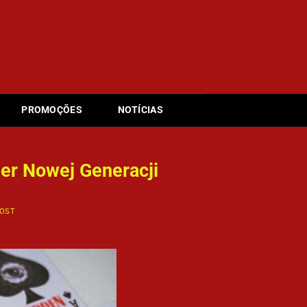
PROMOÇÕES
NOTÍCIAS
er Nowej Generacji
OST