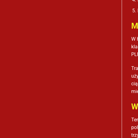
M
W 
kla
PLN
Tr
uży
cią
mie
W
Ten
pol
trz