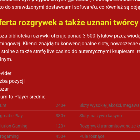
ko do sprawdzonymi dostawcami software’u, co również są obję
ferta rozgrywek a także uznani twórcy
za biblioteka rozrywki oferuje ponad 3 500 tytułów przez wio
ingowej. Klienci znajdą tu konwencjonalne sloty, nowoczesne 
 stolne a także strefę live casino do autentycznymi krupierami
alnym.
vider
zba pozycji
szar
urn to Player średnie
Ent
240+
Sloty wysokiej jakości, megawa
gmatic Play
380+
Sloty, na żywo kasyno
lution Gaming
120+
Rozgrywki transmitowane ze k
rogaming
450+
Pule rosnące