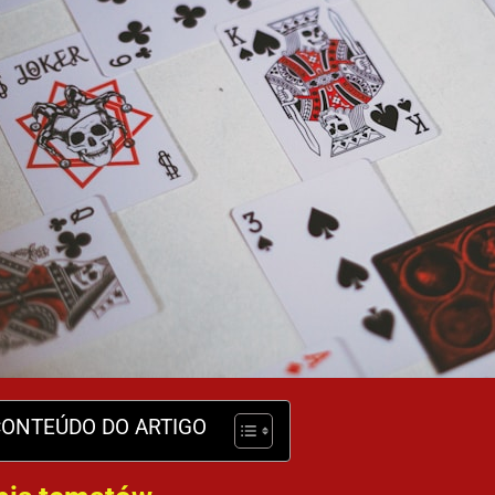
ONTEÚDO DO ARTIGO