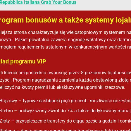
Repubblica Italiana Grab Your Bonus
rogram bonusów a także systemy lojal
iejsza strona charakteryzuje się wielostopniowym systemem n
ozytu. Pakiet powitalna zawiera nagrodę wpłatowy oraz darmow
mogiem requirements ustalonym w konkurencyjnym wartości ra
ład programu VIP
li klienci bezpośrednio awansują przez 8 poziomów lojalnościo
zyści. Program nagradzania zamienia każdą obstawioną złotą d
eliczyć na kwoty premii lub ekskluzywne upominki rzeczowe.
Brązowy – typowe cashbacki pięć procent i możliwość uczestn
Srebro – podwyższony zwrot do 7% a także dedykowany manage
Złoty – przyspieszenie transfery do ciągu sześciu godzin i co
Platyna – dostosowane ograniczenia transferów a także uczes