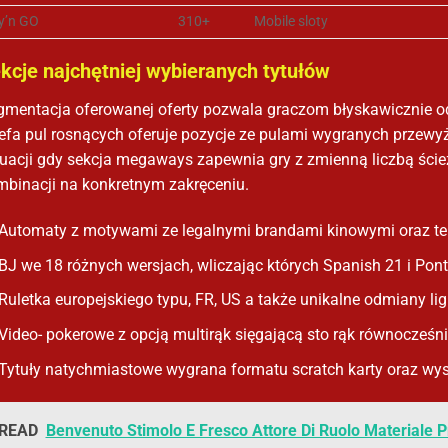
y’n GO
310+
Mobile sloty
kcje najchętniej wybieranych tytułów
gmentacja oferowanej oferty pozwala graczom błyskawicznie o
efa pul rosnących oferuje pozycje ze pulami wygranych przew
tuacji gdy sekcja megaways zapewnia gry z zmienną liczbą ści
mbinacji na konkretnym zakręceniu.
Automaty z motywami ze legalnymi brandami kinowymi oraz te
BJ we 18 różnych wersjach, wliczając których Spanish 21 i Pon
Ruletka europejskiego typu, FR, US a także unikalne odmiany lig
Video- pokerowe z opcją multirąk sięgającą sto rąk równocześn
Tytuły natychmiastowe wygrana formatu scratch karty oraz wy
READ
Benvenuto Stimolo E Fresco Attore Di Ruolo Materiale P