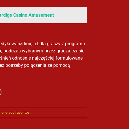
ardige Casino Amusement
ykowaną linię tel dla graczy z programu
ię podczas wybranym przez gracza czasie.
jaśnień odnośnie najczęściej formułowane
bez potrzeby połączenia ze pomocą
ione aos favoritos
.