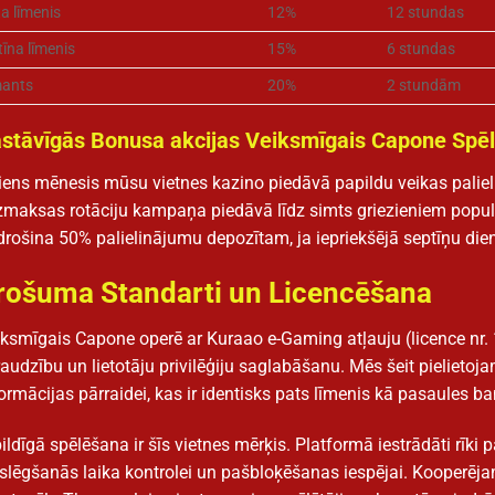
ta līmenis
12%
12 stundas
tīna līmenis
15%
6 stundas
ants
20%
2 stundām
stāvīgās Bonusa akcijas Veiksmīgais Capone Spēl
iens mēnesis mūsu vietnes kazino piedāvā papildu veikas paliel
maksas rotāciju kampaņa piedāvā līdz simts griezieniem populā
rošina 50% palielinājumu depozītam, ja iepriekšējā septīņu dien
rošuma Standarti un Licencēšana
ksmīgais Capone operē ar Kuraao e-Gaming atļauju (licence nr. 
audzību un lietotāju privilēģiju saglabāšanu. Mēs šeit pielietoj
ormācijas pārraidei, kas ir identisks pats līmenis kā pasaules b
ildīgā spēlēšana ir šīs vietnes mērķis. Platformā iestrādāti rīki p
slēgšanās laika kontrolei un pašbloķēšanas iespējai. Kooperē