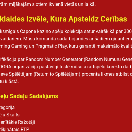
ām mīļākajām slotiem ikvienā vietās un laikā.
zklaides Izvēle, Kura Apsteidz Cerības
ksmīgais Capone kazino spēļu kolekcija satur vairāk kā par 
ovaidariem. Mūsu komanda sadarbojamies ar šādiem gigantiem k
ing Gaming un Pragmatic Play, kuru garantē maksimālo kvalitāt
rifikācija par Random Number Generator (Random Numuru Gener
GRA organizācija pastāvīgi testē mūsu azartspēļu korekto darb
eve Spēlētājam (Return to Spēlētājam) procenta likmes atbilst 
tu klāstā.
ēļu Sadaļu Sadalījums
egorija
ļu Skaits
ienītākie Ražotāji
rēķinātais RTP