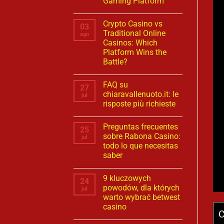
Gaming Platform
Crypto Casino vs
03
Traditional Online
ago
Casinos: Which
Platform Wins the
Battle?
FAQ su
27
chiaravallenuoto.it: le
jul
risposte più richieste
Preguntas frecuentes
25
sobre Rabona Casino:
jul
todo lo que necesitas
saber
9 kluczowych
24
powodów, dla których
jul
warto wybrać betwest
casino
C