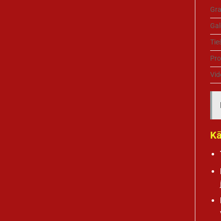
Gra
Gal
Tie
Pro
Vid
Kā