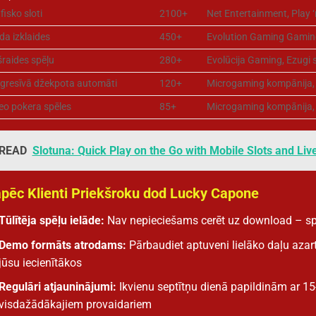
fisko sloti
2100+
Net Entertainment, Play 
da izklaides
450+
Evolution Gaming Gamin
šraides spēļu
280+
Evolūcija Gaming, Ezugi s
gresīvā džekpota automāti
120+
Microgaming kompānija,
eo pokera spēles
85+
Microgaming kompānija,
READ
Slotuna: Quick Play on the Go with Mobile Slots and Li
pēc Klienti Priekšroku dod Lucky Capone
Tūlītēja spēļu ielāde:
Nav nepieciešams cerēt uz download – spē
Demo formāts atrodams:
Pārbaudiet aptuveni lielāko daļu azar
jūsu iecienītākos
Regulāri atjauninājumi:
Ikvienu septītņu dienā papildinām ar 
visdažādākajiem provaidariem