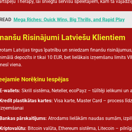
rtspēļu Therapy, lai sniegtu servisu spēlētājiem, kam tā vajadzī
READ
Mega Riches: Quick Wins, Big Thrills, and Rapid Play
inanšu Risinājumi Latviešu Klientiem
rotam Latvijas tirgus īpatnību un sniedzam finanšu risinājumus, 
imālā depozīts ir tikai 10 EUR, bet lielākais izņemšanu limits V
esī viena.
eejamie Norēķinu Iespējas
E-wallets:
Skrill sistēma, Neteller, ecoPayz – tūlītēji ielikumi un
Kredīt plastikātas kartes:
Visa karte, Master Card – process lī
izņemšanai
Bankas pārskaitījums:
Atrodams lielākām naudas sumām, izpil
Kriptovalūtu:
Bitcoin valūta, Ethereum sistēma, Litecoin – pil