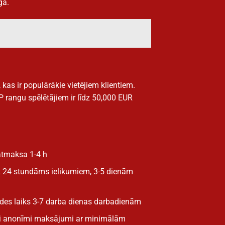
ga.
kas ir populārākie vietējiem klientiem.
IP rangu spēlētājiem ir līdz 50,000 EUR
 atmaksa 1-4 h
dz 24 stundāms ielikumiem, 3-5 dienām
des laiks 3-7 darba dienas darbadienām
nīgi anonīmi maksājumi ar minimālām